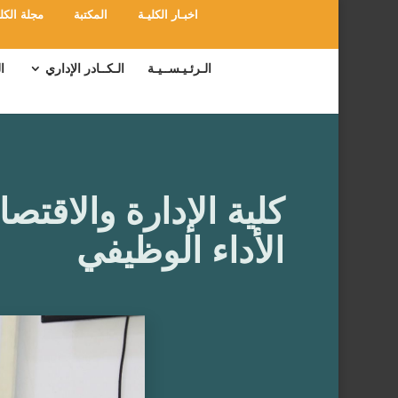
اخبـار الكليـة
المكتبة
مجلة الكلي
الـرئـيـســيـة
الـكــادر الإداري
ا
كلية الإدارة والاقت
الأداء الوظيفي