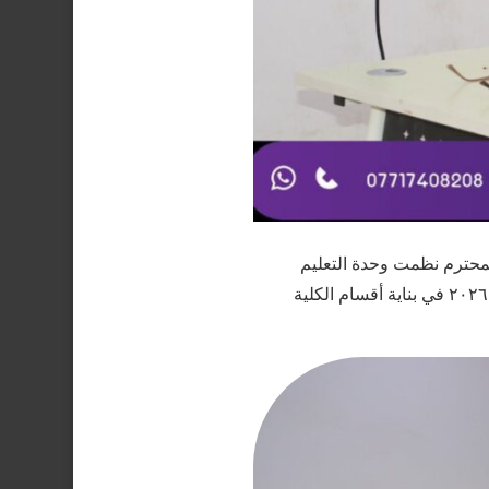
المحترم نظمت وحدة التعليم
المستمر التابعة للكلية دورة بعنوان (التحول الرقمي وأثره على الأداء الوظيفي) يوم الأحد الموافق ١٠ آيار ٢٠٢٦ في بناية أقسام الكلية